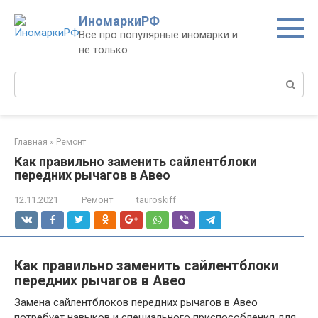
Перейти
ИномаркиРФ
к
Все про популярные иномарки и
контенту
не только
Поиск:
Главная
»
Ремонт
Как правильно заменить сайлентблоки
передних рычагов в Авео
12.11.2021
Ремонт
tauroskiff
Как правильно заменить сайлентблоки
передних рычагов в Авео
Замена сайлентблоков передних рычагов в Авео
потребует навыков и специального приспособления для