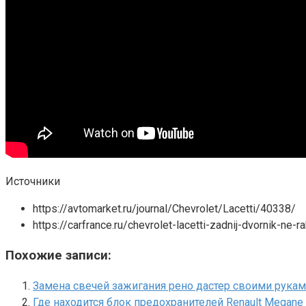
Источники
https://avtomarket.ru/journal/Chevrolet/Lacetti/40338/
https://carfrance.ru/chevrolet-lacetti-zadnij-dvornik-ne-r
Похожие записи:
Замена свечей зажигания рено дастер своими рукам
Где находится блок предохранителей Renault Megane 1