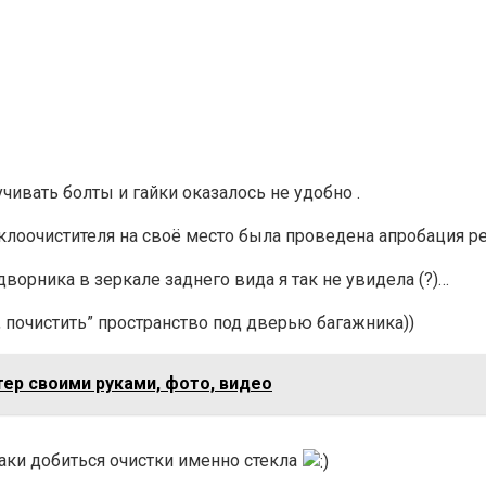
ивать болты и гайки оказалось не удобно .
клоочистителя на своё место была проведена апробация ре
ворника в зеркале заднего вида я так не увидела (?)…
, почистить” пространство под дверью багажника))
ер своими руками, фото, видео
таки добиться очистки именно стекла