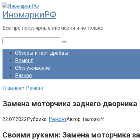
Перейти
ИномаркиРФ
к
контенту
Все про популярные иномарки и не только
Поиск:
Обзоры и тест-драйвы
Ремонт
Обслуживание
Разное
Главная
»
Ремонт
Замена моторчика заднего дворника
22.07.2022
Рубрика:
Ремонт
Автор:
tauroskiff
Своими руками: Замена моторчика за