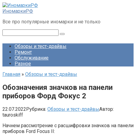
Перейти
к
ИномаркиРФ
контенту
Все про популярные иномарки и не только
Поиск:
Обзоры и тест-драйвы
Ремонт
Обслуживание
Разное
Главная
»
Обзоры и тест-драйвы
Обозначения значков на панели
приборов Форд Фокус 2
22.07.2022
Рубрика:
Обзоры и тест-драйвы
Автор:
tauroskiff
Начнем рассмотрение с расшифровки значков на панели
приборов Ford Focus II: