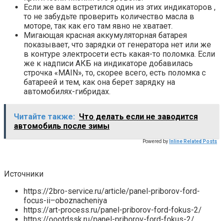
Если же вам встретился один из этих индикаторов ,
то не забудьте проверить количество масла в
моторе, так как его там явно не хватает.
Мигающая красная аккумуляторная батарея
показывает, что зарядки от генератора нет или же
в контуре электросети есть какая-то поломка. Если
же к надписи АКБ на индикаторе добавилась
строчка «MAIN», то, скорее всего, есть поломка с
батареей и тем, как она берет зарядку на
автомобилях-гибридах.
Читайте также:
Что делать если не заводится
автомобиль после зимы
Powered by
Inline Related Posts
Источники
https://2bro-service.ru/article/panel-priborov-ford-
focus-ii–oboznacheniya
https://art-process.ru/panel-priborov-ford-fokus-2/
https://oootdssk.ru/panel-priborov-ford-fokus-2/