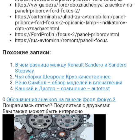
https://vw-guide.ru/ford/oboznacheniya-znachkov-na-
paneli-priborov-ford-fokus-2/
https://sarterminal.ru/uhod-za-avtomobilem/panel-
priborov-ford-fokus-2-opisanie-lamp-i-indikatorov-
chto-oznachaet.html
https://FordProf.ru/focus-2/panel-priborov.html
https://rus-avtomir.ru/remont/paneli-focus
Похожие записи:
В чем разница между Renault Sandero и Sandero
Stepway
Чья сборка Шевроле Круз качественнее
Рено Симбол – обзор моделей и впечатления
Кашкай и Дастер – сравнение – autotest
0
Обозначения значков на панели
Форд Фокус 2
Понравилась статья? Поделиться с друзьями:
Вам также может быть интересно