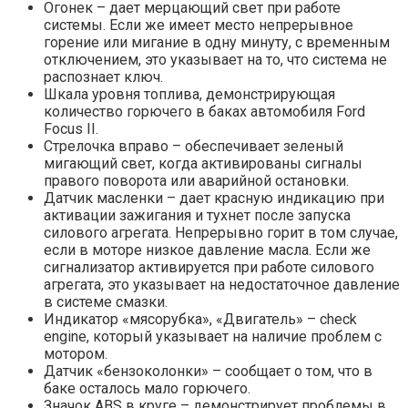
Огонек – дает мерцающий свет при работе
системы. Если же имеет место непрерывное
горение или мигание в одну минуту, с временным
отключением, это указывает на то, что система не
распознает ключ.
Шкала уровня топлива, демонстрирующая
количество горючего в баках автомобиля Ford
Focus II.
Стрелочка вправо – обеспечивает зеленый
мигающий свет, когда активированы сигналы
правого поворота или аварийной остановки.
Датчик масленки – дает красную индикацию при
активации зажигания и тухнет после запуска
силового агрегата. Непрерывно горит в том случае,
если в моторе низкое давление масла. Если же
сигнализатор активируется при работе силового
агрегата, это указывает на недостаточное давление
в системе смазки.
Индикатор «мясорубка», «Двигатель» – check
engine, который указывает на наличие проблем с
мотором.
Датчик «бензоколонки» – сообщает о том, что в
баке осталось мало горючего.
Значок ABS в круге – демонстрирует проблемы в