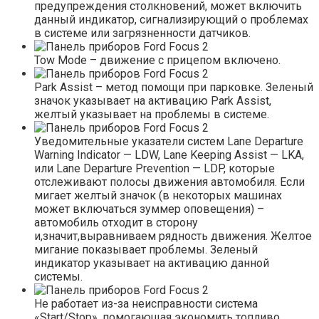
предупреждения столкновений, может включить
данный индикатор, сигнализирующий о проблемах
в системе или загрязненности датчиков.
Tow Mode – движение с прицепом включено.
Park Assist – метод помощи при парковке. Зеленый
значок указывает на активацию Park Assist,
желтый указывает на проблемы в системе.
Уведомительные указатели систем Lane Departure
Warning Indicator — LDW, Lane Keeping Assist — LKA,
или Lane Departure Prevention — LDP, которые
отслеживают полосы движения автомобиля. Если
мигает желтый значок (в некоторых машинах
может включаться зуммер оповещения) –
автомобиль отходит в сторону
и,значит,выравниваем рядность движения. Желтое
мигание показывает проблемы. Зеленый
индикатор указывает на активацию данной
системы.
Не работает из-за неисправности система
«Start/Stop», помогающая экономить топливо.