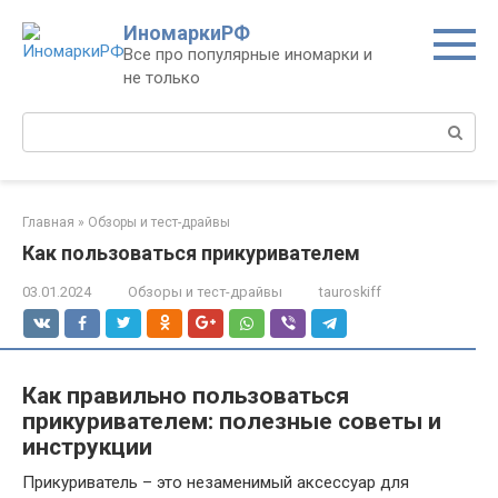
Перейти
ИномаркиРФ
к
Все про популярные иномарки и
контенту
не только
Поиск:
Главная
»
Обзоры и тест-драйвы
Как пользоваться прикуривателем
03.01.2024
Обзоры и тест-драйвы
tauroskiff
Как правильно пользоваться
прикуривателем: полезные советы и
инструкции
Прикуриватель – это незаменимый аксессуар для