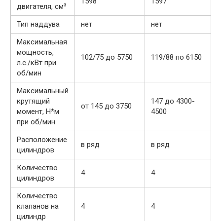
1598
1597
двигателя, см³
Тип наддува
нет
нет
Максимальная
мощность,
102/75 до 5750
119/88 по 6150
л.с./кВт при
об/мин
Максимальный
крутящий
147 до 4300-
от 145 до 3750
момент, Н*м
4500
при об/мин
Расположение
в ряд
в ряд
цилиндров
Количество
4
4
цилиндров
Количество
клапанов на
4
4
цилиндр