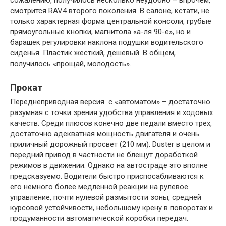
сожалению, получилось несколько неудобно – впрочем,
смотрится RAV4 второго поколения. В салоне, кстати, не
только характерная форма центральной консоли, грубые
прямоугольные кнопки, магнитола «а-ля 90-е», но и
барашек регулировки наклона подушки водительского
сиденья. Пластик жесткий, дешевый. В общем,
получилось «прощай, молодость».
Прокат
Переднеприводная версия с «автоматом» – достаточно
разумная с точки зрения удобства управления и ходовых
качеств. Среди плюсов конечно две педали вместо трех,
достаточно адекватная мощность двигателя и очень
приличный дорожный просвет (210 мм). Duster в целом и
передний привод в частности не блещут доработкой
режимов в движении. Однако на автостраде это вполне
предсказуемо. Водители быстро приспосабливаются к
его немного более медленной реакции на рулевое
управление, почти нулевой размытости зоны, средней
курсовой устойчивости, небольшому крену в поворотах и ​​
продуманности автоматической коробки передач.