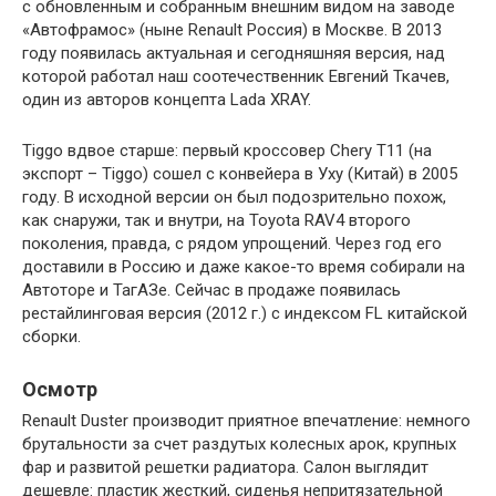
с обновленным и собранным внешним видом на заводе
«Автофрамос» (ныне Renault Россия) в Москве. В 2013
году появилась актуальная и сегодняшняя версия, над
которой работал наш соотечественник Евгений Ткачев,
один из авторов концепта Lada XRAY.
Tiggo вдвое старше: первый кроссовер Chery T11 (на
экспорт – Tiggo) сошел с конвейера в Уху (Китай) в 2005
году. В исходной версии он был подозрительно похож,
как снаружи, так и внутри, на Toyota RAV4 второго
поколения, правда, с рядом упрощений. Через год его
доставили в Россию и даже какое-то время собирали на
Автоторе и ТагАЗе. Сейчас в продаже появилась
рестайлинговая версия (2012 г.) с индексом FL китайской
сборки.
Осмотр
Renault Duster производит приятное впечатление: немного
брутальности за счет раздутых колесных арок, крупных
фар и развитой решетки радиатора. Салон выглядит
дешевле: пластик жесткий, сиденья непритязательной