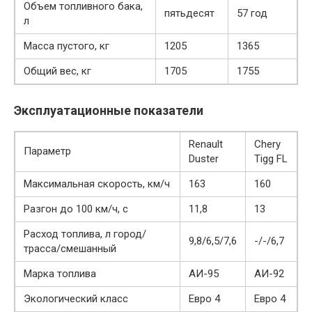
Объем топливного бака,
пятьдесят
57 год
л
Масса пустого, кг
1205
1365
Общий вес, кг
1705
1755
Эксплуатационные показатели
Renault
Chery
Параметр
Duster
Tigg FL
Максимальная скорость, км/ч
163
160
Разгон до 100 км/ч, с
11,8
13
Расход топлива, л город/
9,8/6,5/7,6
-/-/6,7
трасса/смешанный
Марка топлива
АИ-95
АИ-92
Экологический класс
Евро 4
Евро 4