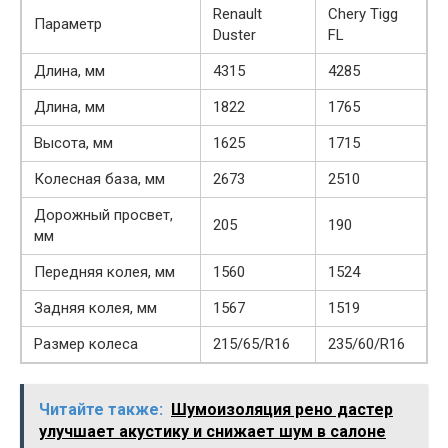
Renault
Chery Tigg
Параметр
Duster
FL
Длина, мм
4315
4285
Длина, мм
1822
1765
Высота, мм
1625
1715
Колесная база, мм
2673
2510
Дорожный просвет,
205
190
мм
Передняя колея, мм
1560
1524
Задняя колея, мм
1567
1519
Размер колеса
215/65/R16
235/60/R16
Читайте также:
Шумоизоляция рено дастер
улучшает акустику и снижает шум в салоне