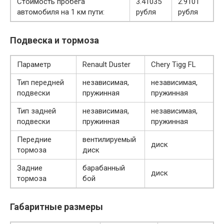
Стоимость пробега
3.41035
2.9101
автомобиля на 1 км пути:
рубля
рубля
Подвеска и тормоза
Параметр
Renault Duster
Chery Tigg FL
Тип передней
независимая,
независимая,
подвески
пружинная
пружинная
Тип задней
независимая,
независимая,
подвески
пружинная
пружинная
Передние
вентилируемый
диск
тормоза
диск
Задние
барабанный
диск
тормоза
бой
Габаритные размеры