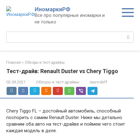
Перейти
ИномаркиРФ
к
Все про популярные иномарки и
контенту
не только
Поиск:
Главная
»
Обзоры и тест-драйвы
Тест-драйв: Renault Duster vs Chery Tiggo
02.09.2021
Обзоры и тест-драйвы
tauroskiff
Chery Tiggo FL – достойный автомобиль, способный
поспорить с самим Renault Duster. Ниже мы детально
сравним оба авто на тест-драйве и поймем чего стоит
каждая модель в деле.