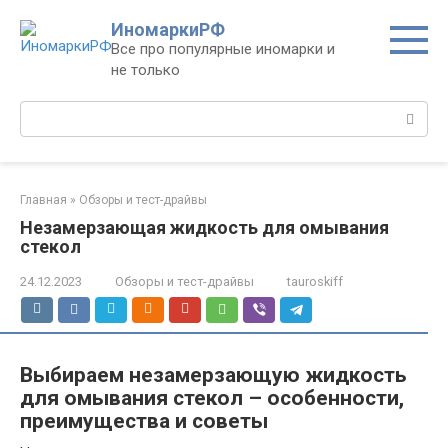
Перейти
ИномаркиРФ
к
Все про популярные иномарки и
контенту
не только
Поиск:
Главная
»
Обзоры и тест-драйвы
Незамерзающая жидкость для омывания
стекол
24.12.2023
Обзоры и тест-драйвы
tauroskiff
Выбираем незамерзающую жидкость
для омывания стекол – особенности,
преимущества и советы