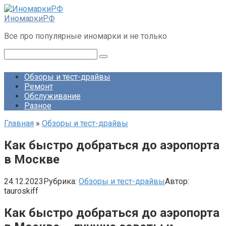
Перейти
к
ИномаркиРФ
контенту
Все про популярные иномарки и не только
Поиск:
Обзоры и тест-драйвы
Ремонт
Обслуживание
Разное
Главная
»
Обзоры и тест-драйвы
Как быстро добраться до аэропорта
в Москве
24.12.2023
Рубрика:
Обзоры и тест-драйвы
Автор:
tauroskiff
Как быстро добраться до аэропорта