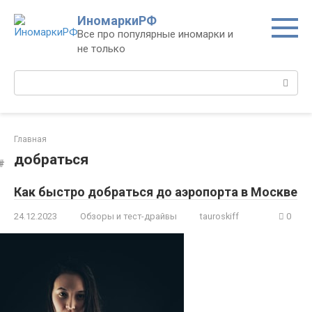
Перейти
ИномаркиРФ
к
Все про популярные иномарки и
контенту
не только
Поиск:
Главная
добраться
Как быстро добраться до аэропорта в Москве
24.12.2023
Обзоры и тест-драйвы
tauroskiff
0