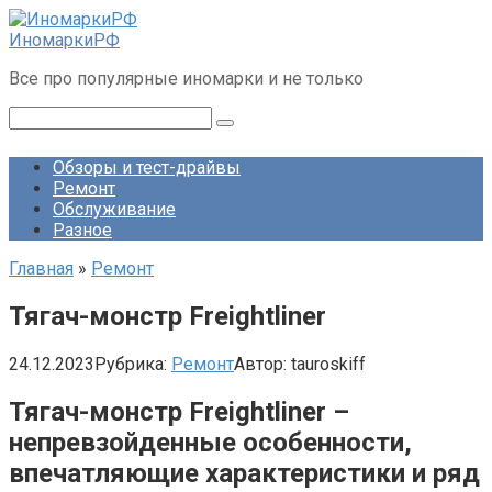
Перейти
к
ИномаркиРФ
контенту
Все про популярные иномарки и не только
Поиск:
Обзоры и тест-драйвы
Ремонт
Обслуживание
Разное
Главная
»
Ремонт
Тягач-монстр Freightliner
24.12.2023
Рубрика:
Ремонт
Автор:
tauroskiff
Тягач-монстр Freightliner –
непревзойденные особенности,
впечатляющие характеристики и ряд