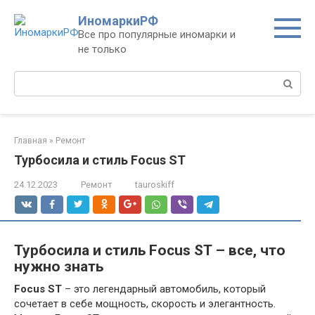
Перейти
ИномаркиРФ
к
Все про популярные иномарки и
контенту
не только
Поиск:
Главная
»
Ремонт
Турбосила и стиль Focus ST
24.12.2023
Ремонт
tauroskiff
Турбосила и стиль Focus ST – все, что
нужно знать
Focus ST
– это легендарный автомобиль, который
сочетает в себе мощность, скорость и элегантность.