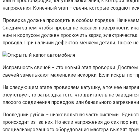
или в простонародье, катушка зажигания, к которой по
напряжения. Конечный этап − свечи, которые создают иск
Проверка должна проходить в особом порядке. Начинаем
Следим за тем, чтобы провод не касался поверхности, и
ним и корпусом должен проскочить заряд электричества. 
провода. При наличии дефектов меняем детали. Также н
Исправность свечей − это новый этап проверки. Достаем 
свечей замелькают маленькие искорки. Если искры по−пре
На следующем этапе проверяем катушку, а точнее напря
отсутствует, то загвоздка того, что двигатель не заводит
плохого соединения проводов или банального загрязнени
Последний рубеж − низковольтная часть системы. Единств
происходит из−за них. Но если напряжения до сих пор не
специализированного оборудования мастера выявят прич