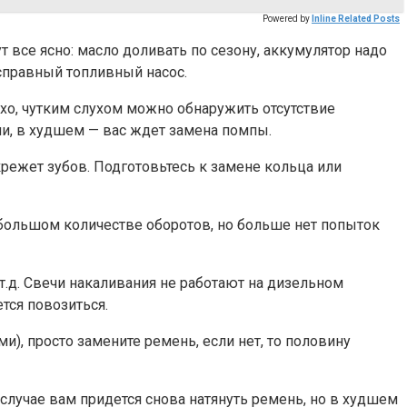
Powered by
Inline Related Posts
т все ясно: масло доливать по сезону, аккумулятор надо
исправный топливный насос.
ихо, чутким слухом можно обнаружить отсутствие
епи, в худшем — вас ждет замена помпы.
скрежет зубов. Подготовьтесь к замене кольца или
а большом количестве оборотов, но больше нет попыток
т.д. Свечи накаливания не работают на дизельном
тся повозиться.
и), просто замените ремень, если нет, то половину
лучае вам придется снова натянуть ремень, но в худшем