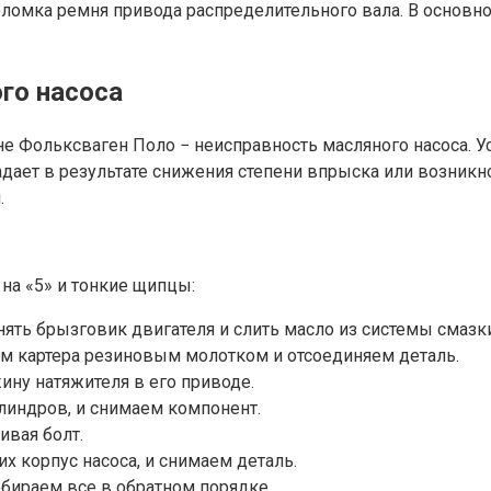
оломка ремня привода распределительного вала. В основно
го насоса
 Фольксваген Поло − неисправность масляного насоса. Ус
адает в результате снижения степени впрыска или возникн
.
на «5» и тонкие щипцы:
нять брызговик двигателя и слить масло из системы смаз
аям картера резиновым молотком и отсоединяем деталь.
ину натяжителя в его приводе.
линдров, и снимаем компонент.
ивая болт.
 корпус насоса, и снимаем деталь.
обираем все в обратном порядке.