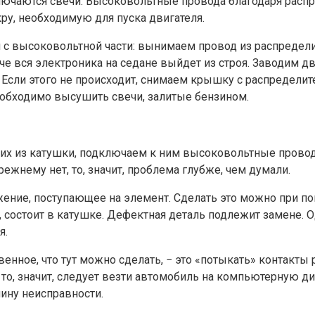
дключаются свечи. Высоковольтные провода благодаря рас
ру, необходимую для пуска двигателя.
 с высоковольтной части: вынимаем провод из распредели
наче вся электроника на седане выйдет из строя. Заводим
Если этого не происходит, снимаем крышку с распределите
еобходимо высушить свечи, залитые бензином.
их из катушки, подключаем к ним высоковольтные провода,
жнему нет, то, значит, проблема глубже, чем думали.
жение, поступающее на элемент. Сделать это можно при п
ся, состоит в катушке. Дефектная деталь подлежит замене. О
я.
енное, что тут можно сделать, − это «потыкать» контакты
т, то, значит, следует везти автомобиль на компьютерную 
ину неисправности.