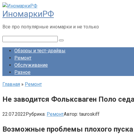
Перейти
ИномаркиРФ
к
контенту
Все про популярные иномарки и не только
Поиск:
Обзоры и тест-драйвы
Ремонт
Обслуживание
Разное
Главная
»
Ремонт
Не заводится Фольксваген Поло седа
22.07.2022
Рубрика:
Ремонт
Автор:
tauroskiff
Возможные проблемы плохого пуска