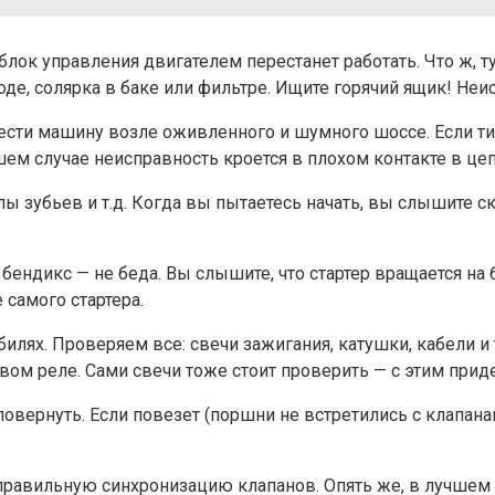
блок управления двигателем перестанет работать. Что ж, ту
воде, солярка в баке или фильтре. Ищите горячий ящик! Не
авести машину возле оживленного и шумного шоссе. Если т
учшем случае неисправность кроется в плохом контакте в ц
олы зубьев и т.д. Когда вы пытаетесь начать, вы слышите 
м бендикс — не беда. Вы слышите, что стартер вращается н
 самого стартера.
лях. Проверяем все: свечи зажигания, катушки, кабели и 
ом реле. Сами свечи тоже стоит проверить — с этим приде
овернуть. Если повезет (поршни не встретились с клапанам
равильную синхронизацию клапанов. Опять же, в лучшем с