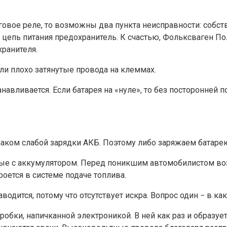
яговое реле, то возможны два пункта неисправности: собст
цепь питания предохранитель. К счастью, Фольксваген По
ранителя.
ли плохо затянутые провода на клеммах.
анавливается. Если батарея на «нуле», то без посторонней
изнаком слабой зарядки АКБ. Поэтому либо заряжаем батаре
нные с аккумулятором. Перед поникшим автомобилистом во
роется в системе подаче топлива.
водится, потому что отсутствует искра. Вопрос один − в к
робки, напичканной электроникой. В ней как раз и образуе