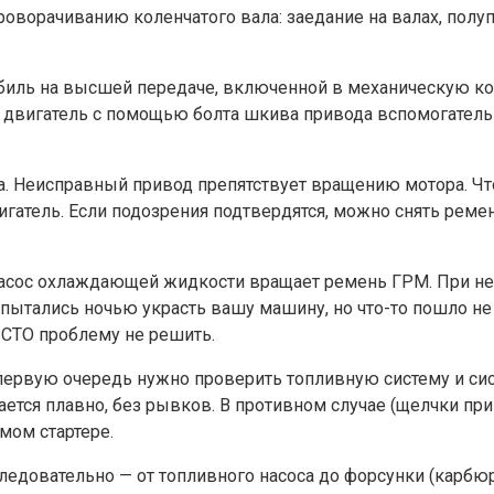
оворачиванию коленчатого вала: заедание на валах, полу
обиль на высшей передаче, включенной в механическую ко
 двигатель с помощью болта шкива привода вспомогательн
а. Неисправный привод препятствует вращению мотора. Ч
вигатель. Если подозрения подтвердятся, можно снять рем
де насос охлаждающей жидкости вращает ремень ГРМ. При
ытались ночью украсть вашу машину, но что-то пошло не т
 СТО проблему не решить.
 в первую очередь нужно проверить топливную систему и сис
щается плавно, без рывков. В противном случае (щелчки пр
мом стартере.
едовательно — от топливного насоса до форсунки (карбюр