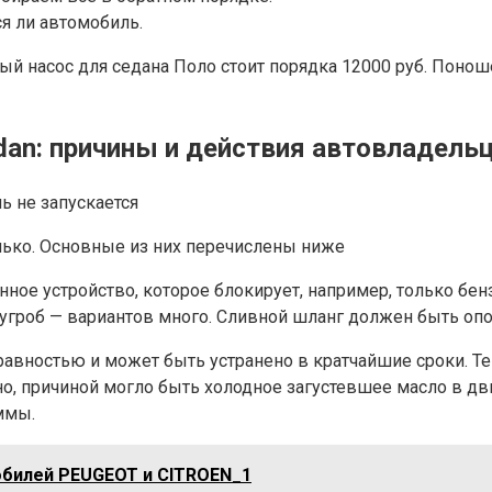
я ли автомобиль.
ый насос для седана Поло стоит порядка 12000 руб. Поно
edan: причины и действия автовладель
ль не запускается
лько. Основные из них перечислены ниже
ое устройство, которое блокирует, например, только бен
 сугроб — вариантов много. Сливной шланг должен быть оп
равностью и может быть устранено в кратчайшие сроки. Т
о, причиной могло быть холодное загустевшее масло в дви
ммы.
обилей PEUGEOT и CITROEN_1