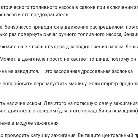
ектрического топливного насоса в салоне при включении за
онасос и его предохранитель.
: бензонасос приводится в движение распредвалом, поэт
лько раз повернуть рычаг ручного топливного насоса, бенз
ажмите на вентиль штуцера для подключения насоса: бензи
Может, в двигателе просто не хватает топлива, поэтому он 
ина не заводится, — это засоренная дроссельная заслонка.
опробовать перезапустить машину. Если стартер продолжа
рить наличие искры. Для этого на погасшую свечу зажиган
е двигатель стартером (для этого понадобится помощник). 
блема в модуле зажигания.
мо проверить катушку зажигания. Вытащите центральный п