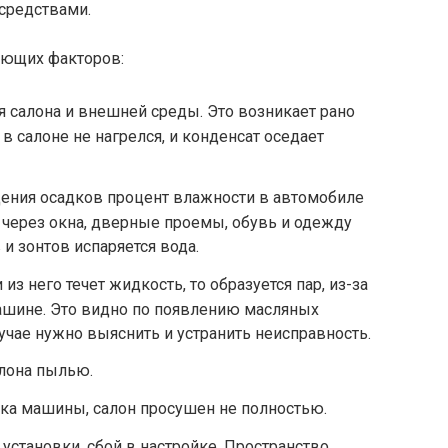
средствами.
ующих факторов:
 салона и внешней среды. Это возникает рано
 в салоне не нагрелся, и конденсат оседает
дения осадков процент влажности в автомобиле
т через окна, дверные проемы, обувь и одежду
и зонтов испаряется вода.
 из него течет жидкость, то образуется пар, из-за
машине. Это видно по появлению масляных
лучае нужно выяснить и устранить неисправность.
лона пылью.
ка машины, салон просушен не полностью.
установки, сбой в настройке. Пространство