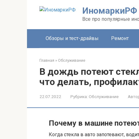
Перейти
ИномаркиРФ
к
контенту
Все про популярные ино
Обзоры и тест-драйвы
Ремонт
Главная
»
Обслуживание
В дождь потеют стек
что делать, профилак
22.07.2022
Рубрика:
Обслуживание
Автор
Почему в машине потеют
Когда стекла в авто запотевают, води