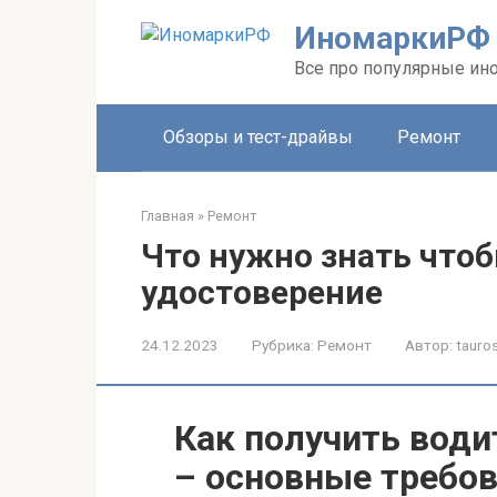
Перейти
ИномаркиРФ
к
контенту
Все про популярные ино
Обзоры и тест-драйвы
Ремонт
Главная
»
Ремонт
Что нужно знать что
удостоверение
24.12.2023
Рубрика:
Ремонт
Автор:
tauros
Как получить води
– основные требов