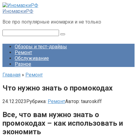
Перейти
к
ИномаркиРФ
контенту
Все про популярные иномарки и не только
Поиск:
Обзоры и тест-драйвы
Ремонт
Обслуживание
Разное
Главная
»
Ремонт
Что нужно знать о промокодах
24.12.2023
Рубрика:
Ремонт
Автор:
tauroskiff
Все, что вам нужно знать о
промокодах – как использовать и
экономить