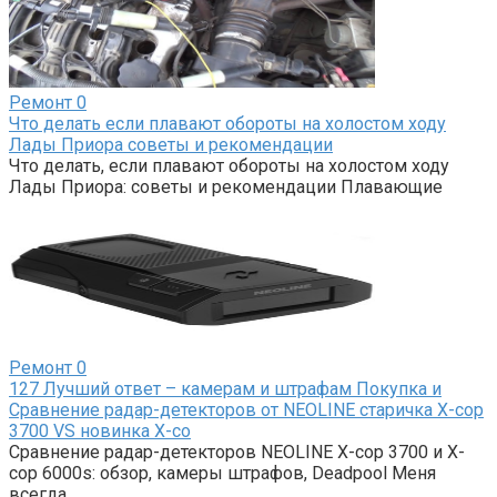
Ремонт
0
Что делать если плавают обороты на холостом ходу
Лады Приора советы и рекомендации
Что делать, если плавают обороты на холостом ходу
Лады Приора: советы и рекомендации Плавающие
Ремонт
0
127 Лучший ответ – камерам и штрафам Покупка и
Сравнение радар-детекторов от NEOLINE старичка X-cop
3700 VS новинка X-co
Сравнение радар-детекторов NEOLINE X-cop 3700 и X-
cop 6000s: обзор, камеры штрафов, Deadpool Меня
всегда