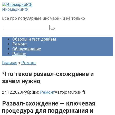
Перейти
к
ИномаркиРФ
контенту
Все про популярные иномарки и не только
Поиск:
Обзоры и тест-драйвы
Ремонт
Обслуживание
Разное
Главная
»
Ремонт
Что такое развал-схождение и
зачем нужно
24.12.2023
Рубрика:
Ремонт
Автор:
tauroskiff
Развал-схождение — ключевая
процедура для поддержания и