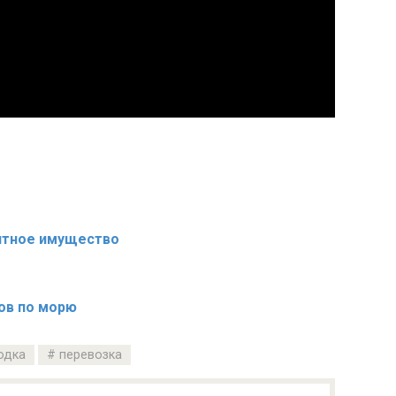
итное имущество
ов по морю
одка
перевозка