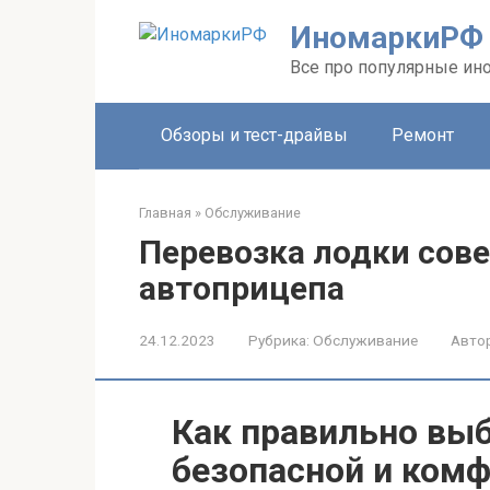
Перейти
ИномаркиРФ
к
контенту
Все про популярные ино
Обзоры и тест-драйвы
Ремонт
Главная
»
Обслуживание
Перевозка лодки сов
автоприцепа
24.12.2023
Рубрика:
Обслуживание
Автор
Как правильно вы
безопасной и комф