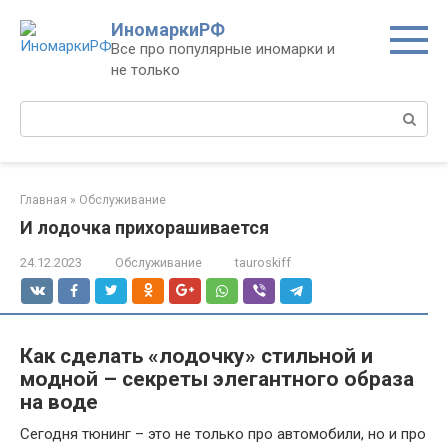
Перейти
ИномаркиРФ
к
Все про популярные иномарки и
контенту
не только
Поиск:
Главная
»
Обслуживание
И лодочка прихорашивается
24.12.2023
Обслуживание
tauroskiff
Как сделать «лодочку» стильной и
модной – секреты элегантного образа
на воде
Сегодня тюнинг – это не только про автомобили, но и про