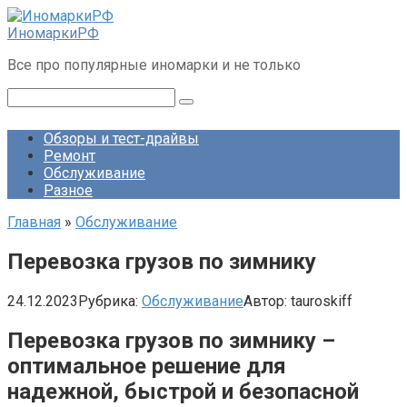
Перейти
к
ИномаркиРФ
контенту
Все про популярные иномарки и не только
Поиск:
Обзоры и тест-драйвы
Ремонт
Обслуживание
Разное
Главная
»
Обслуживание
Перевозка грузов по зимнику
24.12.2023
Рубрика:
Обслуживание
Автор:
tauroskiff
Перевозка грузов по зимнику –
оптимальное решение для
надежной, быстрой и безопасной