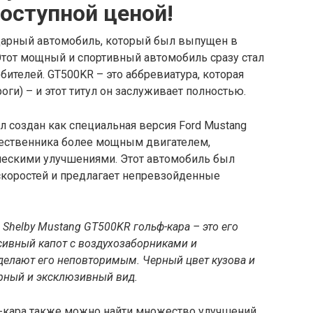
оступной ценой!
дарный автомобиль, который был выпущен в
Этот мощный и спортивный автомобиль сразу стал
телей. GT500KR – это аббревиатура, которая
роги) – и этот титул он заслуживает полностью.
л создан как специальная версия Ford Mustang
дшественника более мощным двигателем,
ческими улучшениями. Этот автомобиль был
скоростей и предлагает непревзойденные
Shelby Mustang GT500KR гольф-кара – это его
сивный капот с воздухозаборниками и
елают его неповторимым. Черный цвет кузова и
рный и эксклюзивный вид.
ф-кара также можно найти множество улучшений