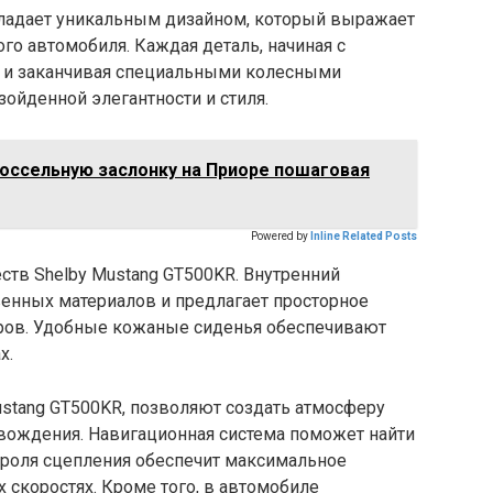
бладает уникальным дизайном, который выражает
го автомобиля. Каждая деталь, начиная с
а и заканчивая специальными колесными
зойденной элегантности и стиля.
россельную заслонку на Приоре пошаговая
Powered by
Inline Related Posts
ств Shelby Mustang GT500KR. Внутренний
енных материалов и предлагает просторное
иров. Удобные кожаные сиденья обеспечивают
х.
ustang GT500KR, позволяют создать атмосферу
 вождения. Навигационная система поможет найти
троля сцепления обеспечит максимальное
 скоростях. Кроме того, в автомобиле