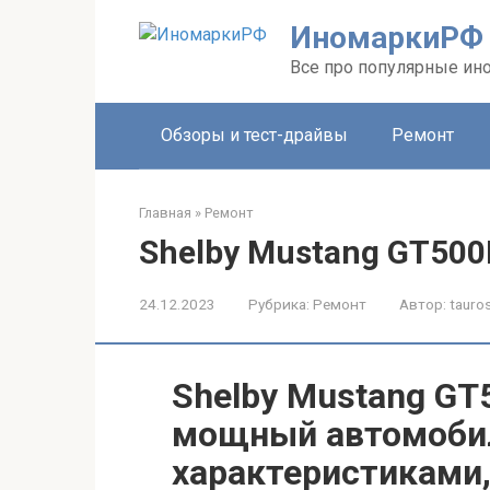
Перейти
ИномаркиРФ
к
контенту
Все про популярные ино
Обзоры и тест-драйвы
Ремонт
Главная
»
Ремонт
Shelby Mustang GT500
24.12.2023
Рубрика:
Ремонт
Автор:
tauros
Shelby Mustang GT
мощный автомоби
характеристиками