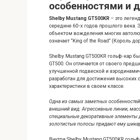
особенностями и д
Shelby Mustang GT500KR
– это леген
середине 60-х годов прошлого века. 
объектом вожделения многих автолюби
означает “King of the Road” (Король до
Shelby Mustang GT500KR гольф-кар бы
GT500. Он отличается от своего пре
улучшенной подвеской и аэродинами
разработан для достижения высоких 
характеристики в своем классе.
Одна из самых заметных особенностей 
внешний вид. Агрессивные линии, мас
специальные декоративные элементы д
золотистые полосы придают ему шика
Внутри Shelby Mustang GT500KR голь