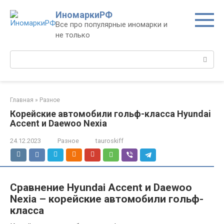
Перейти
ИномаркиРФ
к
Все про популярные иномарки и
контенту
не только
Поиск:
Главная
»
Разное
Корейские автомобили гольф-класса Hyundai
Accent и Daewoo Nexia
24.12.2023
Разное
tauroskiff
Сравнение Hyundai Accent и Daewoo
Nexia – корейские автомобили гольф-
класса