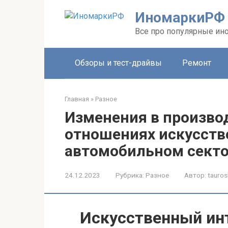
Перейти
ИномаркиРФ
к
контенту
Все про популярные ино
Обзоры и тест-драйвы
Ремонт
Главная
»
Разное
Изменения в произво
отношениях искусств
автомобильном сект
24.12.2023
Рубрика:
Разное
Автор:
tauros
Искусственный инт