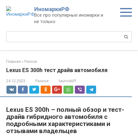
Перейти
ИномаркиРФ
к
Все про популярные иномарки и
контенту
не только
Поиск:
Главная
»
Разное
Lexus ES 300h тест драйв автомобиля
24.12.2023
Разное
tauroskiff
Lexus ES 300h – полный обзор и тест-
драйв гибридного автомобиля с
подробными характеристиками и
отзывами владельцев