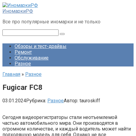
Перейти
к
ИномаркиРФ
контенту
Все про популярные иномарки и не только
Поиск:
Обзоры и тест-драйвы
Ремонт
Обслуживание
Разное
Главная
»
Разное
Fugicar FC8
03.01.2024
Рубрика:
Разное
Автор:
tauroskiff
Сегодня видеорегистраторы стали неотъемлемой
частью автомобильного мира. Они производятся в
огромном количестве, и каждый водитель может найти
подходящую модель для себя. Однако не все