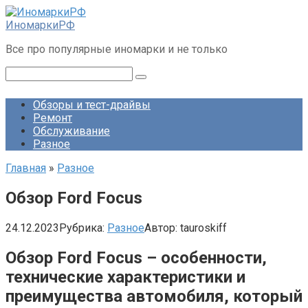
Перейти
к
ИномаркиРФ
контенту
Все про популярные иномарки и не только
Поиск:
Обзоры и тест-драйвы
Ремонт
Обслуживание
Разное
Главная
»
Разное
Обзор Ford Focus
24.12.2023
Рубрика:
Разное
Автор:
tauroskiff
Обзор Ford Focus – особенности,
технические характеристики и
преимущества автомобиля, который