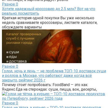
Разное
0
Хотите надежный кроссовер до 2,5 млн? Вот на что
реально посмотреть
Краткая история одной покупки Вы уже несколько
недель сравниваете кроссоверы, листаете каталоги,
обсуждаете варианты
Разное
0
Голод, ночь и лень — не проблема ТОП-10 доставок суши
и роллов в Москве, что работают даже когда всё
закрыто, рейтинг 2026 г
Почему стоит попробовать: FoodBand — это как
Яндекс.Еда на стероидах: суши, пицца, вок, десерты,
Разное
0
Голод не тётка, а курьер – ТОП-10 доставок продуктов