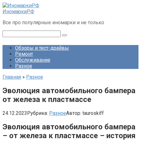
Перейти
к
ИномаркиРФ
контенту
Все про популярные иномарки и не только
Поиск:
Обзоры и тест-драйвы
Ремонт
Обслуживание
Разное
Главная
»
Разное
Эволюция автомобильного бампера
от железа к пластмассе
24.12.2023
Рубрика:
Разное
Автор:
tauroskiff
Эволюция автомобильного бампера
– от железа к пластмассе – история