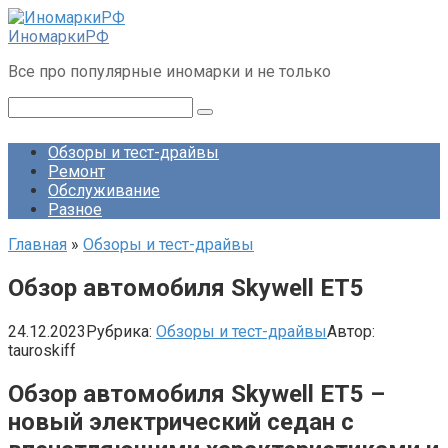
Перейти
к
ИномаркиРФ
контенту
Все про популярные иномарки и не только
Поиск:
Обзоры и тест-драйвы
Ремонт
Обслуживание
Разное
Главная
»
Обзоры и тест-драйвы
Обзор автомобиля Skywell ET5
24.12.2023
Рубрика:
Обзоры и тест-драйвы
Автор:
tauroskiff
Обзор автомобиля Skywell ET5 –
новый электрический седан с