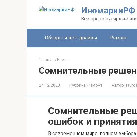
Перейти
ИномаркиРФ
к
контенту
Все про популярные ино
Обзоры и тест-драйвы
Ремонт
Главная
»
Ремонт
Сомнительные решен
24.12.2023
Рубрика:
Ремонт
Автор:
tauros
Сомнительные реш
ошибок и приняти
В современном мире, полном выбора 