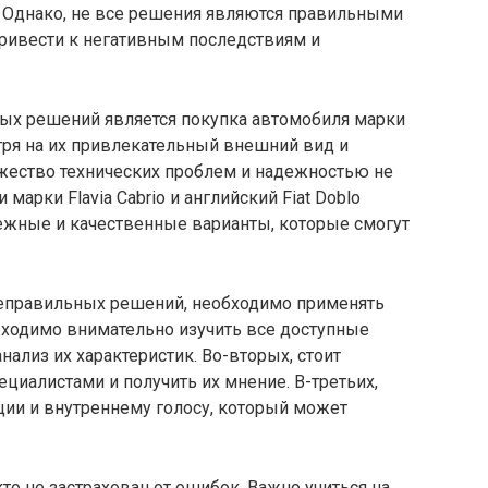
 Однако, не все решения являются правильными
привести к негативным последствиям и
ых решений является покупка автомобиля марки
отря на их привлекательный внешний вид и
жество технических проблем и надежностью не
 марки Flavia Cabrio и английский Fiat Doblo
дежные и качественные варианты, которые смогут
неправильных решений, необходимо применять
бходимо внимательно изучить все доступные
ализ их характеристик. Во-вторых, стоит
циалистами и получить их мнение. В-третьих,
ции и внутреннему голосу, который может
то не застрахован от ошибок. Важно учиться на