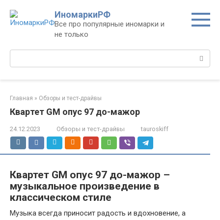
Перейти
ИномаркиРФ
к
Все про популярные иномарки и
контенту
не только
Поиск:
Главная
»
Обзоры и тест-драйвы
Квартет GM опус 97 до-мажор
24.12.2023
Обзоры и тест-драйвы
tauroskiff
Квартет GM опус 97 до-мажор –
музыкальное произведение в
классическом стиле
Музыка всегда приносит радость и вдохновение, а