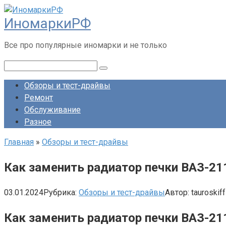
Перейти
ИномаркиРФ
к
контенту
Все про популярные иномарки и не только
Поиск:
Обзоры и тест-драйвы
Ремонт
Обслуживание
Разное
Главная
»
Обзоры и тест-драйвы
Как заменить радиатор печки ВАЗ-21
03.01.2024
Рубрика:
Обзоры и тест-драйвы
Автор:
tauroskiff
Как заменить радиатор печки ВАЗ-21