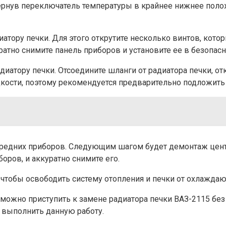
овернув переключатель температуры в крайнее нижнее по
диатору печки. Для этого открутите несколько винтов, кот
атно снимите панель приборов и установите ее в безопасн
адиатору печки. Отсоедините шланги от радиатора печки, о
сти, поэтому рекомендуется предварительно подложить п
 передних приборов. Следующим шагом будет демонтаж цен
оров, и аккуратно снимите его.
, чтобы освободить систему отопления и печки от охлажда
можно приступить к замене радиатора печки ВАЗ-2115 без 
 выполнить данную работу.