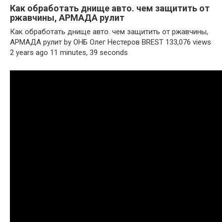
Как обработать днище авто. чем защитить от
ржавчины, АРМАДА рулит
Как обработать днище авто. чем защитить от ржавчины,
АРМАДА рулит by ОНБ Олег Нестеров BREST 133,076 views
2 years ago 11 minutes, 39 seconds