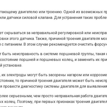
отающему двигателю или троению. Одной из возможных пр
или датчики силовой клапана. Для устранения таких пробл
ет скрываться за неправильной регулировкой или неиспра
ановки этого датчика. Также, причиной троения двигателя 
с питанием. В этом случае рекомендуется очистить форсун
 быть неисправность в системе поршневой группы, такая
состояние поршней и поршневых колец, и заменить их при
й установке.
 их электроды могут быть засорены нагаром или коррозие
остоянии, то причиной троения двигателя может быть неис
ся провести диагностику системы двигателя для выявлени
олее серьезными, чем просто неправильная работа двига
 колец. Поэтому, при первых признаках троения двигател