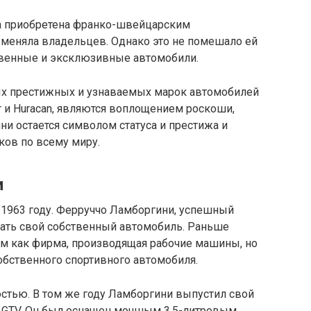
а приобретена франко-швейцарским
 меняла владельцев. Однако это не помешало ей
венные и эксклюзивные автомобили.
ых престижных и узнаваемых марок автомобилей
or и Huracan, являются воплощением роскоши,
и остается символом статуса и престижа и
ков по всему миру.
и
в 1963 году. Ферруччо Ламборгини, успешный
дать свой собственный автомобиль. Раньше
м как фирма, производящая рабочие машины, но
собственного спортивного автомобиля.
остью. В том же году Ламборгини выпустил свой
0 GTV. Он был оснащен мощным 3,5-литровым