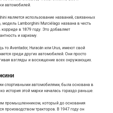
ки автомобилей.
hini является использование названий, связанных
модель Lamborghini Murciélago названа в честь
 корриде в 1879 году. Это добавляет
антность и харизму.
ь то Aventador, Huracán или Urus, имеют свой
нается среди других автомобилей. Они просто
гивая взгляды и восхищение всех окружающих.
джини
ми спортивными автомобилями, была основана в
ко история этой марки началась гораздо раньше.
им промышленником, который до основания
я производством тракторов. В 1947 году он