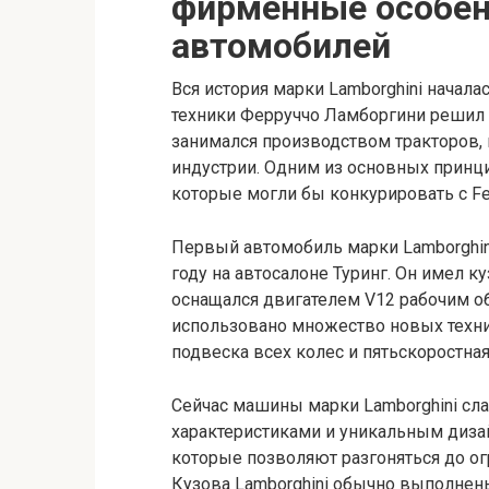
фирменные особен
автомобилей
Вся история марки Lamborghini начала
техники Ферруччо Ламборгини решил 
занимался производством тракторов,
индустрии. Одним из основных принц
которые могли бы конкурировать с Fer
Первый автомобиль марки Lamborghini
году на автосалоне Туринг. Он имел ку
оснащался двигателем V12 рабочим об
использовано множество новых техни
подвеска всех колес и пятьскоростная
Сейчас машины марки Lamborghini сл
характеристиками и уникальным диза
которые позволяют разгоняться до ог
Кузова Lamborghini обычно выполнены