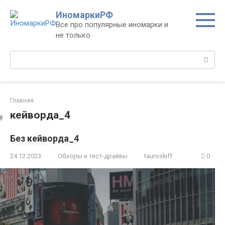
Перейти
ИномаркиРФ
к
Все про популярные иномарки и
контенту
не только
Поиск:
Главная
кейворда_4
Без кейворда_4
24.12.2023
Обзоры и тест-драйвы
tauroskiff
0