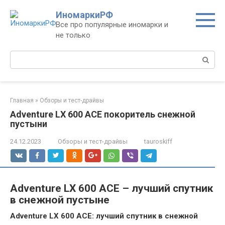
Перейти
ИномаркиРФ
к
Все про популярные иномарки и
контенту
не только
Поиск:
Главная
»
Обзоры и тест-драйвы
Adventure LX 600 ACE покоритель снежной
пустыни
24.12.2023
Обзоры и тест-драйвы
tauroskiff
Adventure LX 600 ACE – лучший спутник
в снежной пустыне
Adventure LX 600 ACE: лучший спутник в снежной