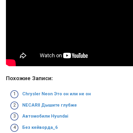
Похожие Записи:
Chrysler Neon Это он или не он
NECARII Дышите глубже
Автомобили Hyundai
Без кейворда_6