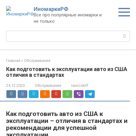
Перейти
ИномаркиРФ
к
Все про популярные иномарки и
контенту
не только
Поиск:
Главная
»
Обслуживание
Как подготовить к эксплуатации авто из США
отличия в стандартах
24.12.2023
Обслуживание
tauroskiff
Как подготовить авто из США к
эксплуатации – отличия в стандартах и
рекомендации для успешной
эксплуатации