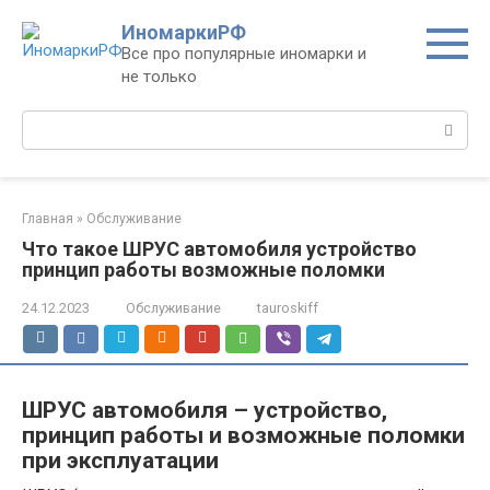
Перейти
ИномаркиРФ
к
Все про популярные иномарки и
контенту
не только
Поиск:
Главная
»
Обслуживание
Что такое ШРУС автомобиля устройство
принцип работы возможные поломки
24.12.2023
Обслуживание
tauroskiff
ШРУС автомобиля – устройство,
принцип работы и возможные поломки
при эксплуатации