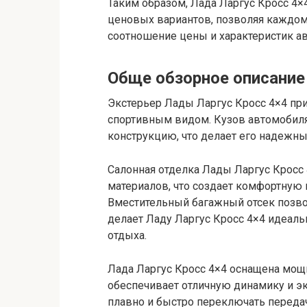
Таким образом, Лада Ларгус Кросс 4
ценовых вариантов, позволяя каждо
соотношение цены и характеристик а
Обще обзорное описание
Экстерьер Лады Ларгус Кросс 4×4 п
спортивным видом. Кузов автомобиля
конструкцию, что делает его надежны
Салонная отделка Лады Ларгус Кросс
материалов, что создает комфортную 
Вместительный багажный отсек позвол
делает Ладу Ларгус Кросс 4×4 идеал
отдыха.
Лада Ларгус Кросс 4×4 оснащена мощ
обеспечивает отличную динамику и э
плавно и быстро переключать передач