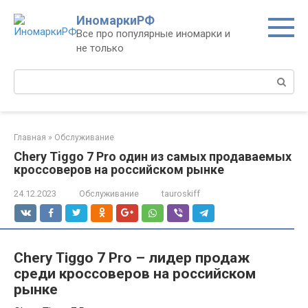
Перейти
ИномаркиРФ
к
Все про популярные иномарки и
контенту
не только
Поиск:
Главная
»
Обслуживание
Chery Tiggo 7 Pro один из самых продаваемых
кроссоверов на российском рынке
24.12.2023
Обслуживание
tauroskiff
Chery Tiggo 7 Pro – лидер продаж
среди кроссоверов на российском
рынке