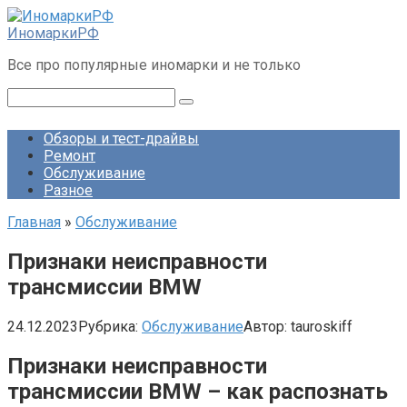
Перейти
к
ИномаркиРФ
контенту
Все про популярные иномарки и не только
Поиск:
Обзоры и тест-драйвы
Ремонт
Обслуживание
Разное
Главная
»
Обслуживание
Признаки неисправности
трансмиссии BMW
24.12.2023
Рубрика:
Обслуживание
Автор:
tauroskiff
Признаки неисправности
трансмиссии BMW – как распознать