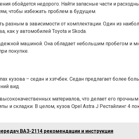
ения обойдется недорого. Найти запасные части и расходн
тям, чтобы избежать проблем в будущем.
ыть разным в зависимости от комплектации. Один из наибо
, как у автомобилей Toyota и Skoda.
 надежной машиной. Она обладает небольшим пробегом и 
при покупке.
ипах кузова – седан и хэтчбек. Седан предлагает более бо
ний вид.
из высококачественных материалов, что делает его прочн
ы и складки. В целом, кузов Opel Astra J Рестайлинг 4 п
передач ВАЗ-2114 рекомендации и инструкция