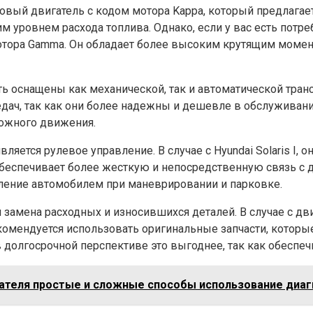
овый двигатель с кодом мотора Kappa, который предлагает
 уровнем расхода топлива. Однако, если у вас есть потре
мотора Gamma. Он обладает более высоким крутящим момен
быть оснащены как механической, так и автоматической тран
дач, так как они более надежны и дешевле в обслуживани
рожного движения.
ется рулевое управление. В случае с Hyundai Solaris I, 
беспечивает более жесткую и непосредственную связь с д
вление автомобилем при маневрировании и парковке.
замена расходных и износившихся деталей. В случае с дви
рекомендуется использовать оригинальные запчасти, котор
 долгосрочной перспективе это выгоднее, так как обеспеч
ателя простые и сложные способы использование диаг