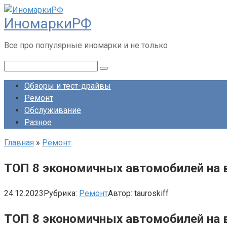
Перейти
ИномаркиРФ
к
контенту
Все про популярные иномарки и не только
Поиск:
Обзоры и тест-драйвы
Ремонт
Обслуживание
Разное
Главная
»
Ремонт
ТОП 8 экономичных автомобилей на в
24.12.2023
Рубрика:
Ремонт
Автор:
tauroskiff
ТОП 8 экономичных автомобилей на 