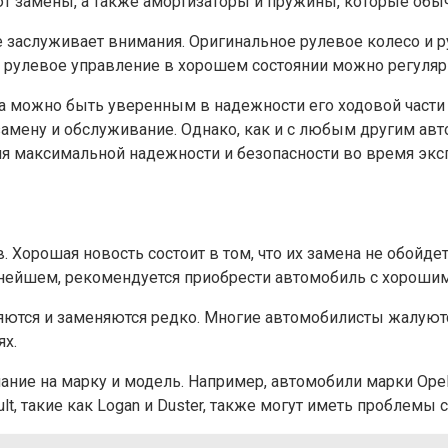
 замены, а также амортизаторы и пружины, которые обыч
кже заслуживает внимания. Оригинальное рулевое колесо и
 рулевое управление в хорошем состоянии можно регуля
инга можно быть уверенным в надежности его ходовой част
амену и обслуживание. Однако, как и с любым другим ав
 максимальной надежности и безопасности во время эксп
. Хорошая новость состоит в том, что их замена не обойде
ьнейшем, рекомендуется приобрести автомобиль с хороши
яются и заменяются редко. Многие автомобилисты жалуют
ях.
ание на марку и модель. Например, автомобили марки Opel
, такие как Logan и Duster, также могут иметь проблемы 