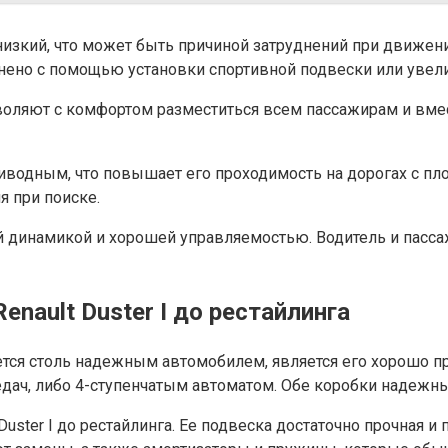
 низкий, что может быть причиной затруднений при движен
нено с помощью установки спортивной подвески или увели
зволяют с комфортом разместиться всем пассажирам и вме
риводным, что повышает его проходимость на дорогах с п
я при поиске.
ной динамикой и хорошей управляемостью. Водитель и пас
enault Duster I до рестайлинга
ляется столь надежным автомобилем, является его хорошо 
едач, либо 4-ступенчатым автоматом. Обе коробки надеж
Duster I до рестайлинга. Ее подвеска достаточно прочная 