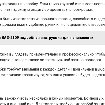
 упакованы в коробку. Если товар хрупкий или имеет нес
ечить надежную защиту во время транспортировки.
 быть изготовлена из прочного картона, способного выде
а должна иметь удобные ручки или специальные отверстия
 ВАЗ-2109 подробная инструкция для начинающих
лжна выглядеть привлекательно и профессионально, чтоб
ацию о товаре, также является важной частью процесса.
робки требует внимания к каждой детали. Правильный выбо
материалов гарантируют, что ваша упаковка будет надежн
она, важно учесть несколько важных моментов. Во-первых,
ность и внешний вид. Для товаров, требующих особой защи