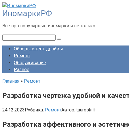
Перейти
ИномаркиРФ
к
контенту
Все про популярные иномарки и не только
Поиск:
Обзоры и тест-драйвы
Ремонт
Обслуживание
Разное
Главная
»
Ремонт
Разработка чертежа удобной и качес
24.12.2023
Рубрика:
Ремонт
Автор:
tauroskiff
Разработка эффективного и эстетичн