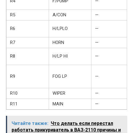
R4
F/PUMP
—
R5
A/CON
—
R6
H/LPLO
—
R7
HORN
—
R8
H/LP HI
—
R9
FOG LP
—
R10
WIPER
—
R11
MAIN
—
Читайте также:
Что делать если перестал
работать прикуриватель в ВАЗ-2110 причины и