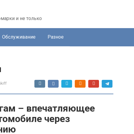
марки и не только
Обслуживание
Разное
м
kiff
гам – впечатляющее
томобиле через
нию