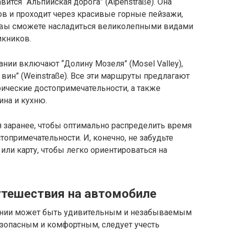
ится “Альпийская дорога” (Alpenstraße). Она
в и проходит через красивые горные пейзажи,
и вы сможете насладиться великолепными видами
икников.
нии включают “Долину Мозеля” (Mosel Valley),
у вин” (Weinstraße). Все эти маршруты предлагают
ические достопримечательности, а также
на и кухню.
я заранее, чтобы оптимально распределить время
стопримечательности. И, конечно, не забудьте
или карту, чтобы легко ориентироваться на
утешествия на автомобиле
ании может быть удивительным и незабываемым
езопасным и комфортным, следует учесть