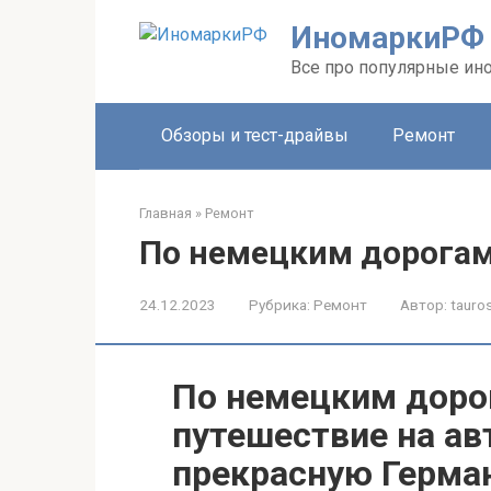
Перейти
ИномаркиРФ
к
контенту
Все про популярные ино
Обзоры и тест-драйвы
Ремонт
Главная
»
Ремонт
По немецким дорога
24.12.2023
Рубрика:
Ремонт
Автор:
tauros
По немецким доро
путешествие на ав
прекрасную Герма