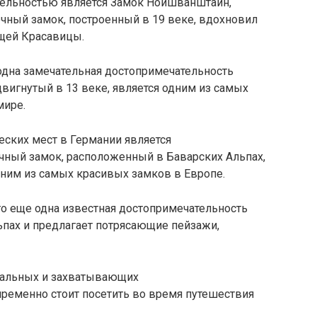
тельностью является Замок Нойшванштайн,
чный замок, построенный в 19 веке, вдохновил
ящей Красавицы.
одна замечательная достопримечательность
двигнутый в 13 веке, является одним из самых
мире.
еских мест в Германии является
чный замок, расположенный в Баварских Альпах,
одним из самых красивых замков в Европе.
то еще одна известная достопримечательность
ьпах и предлагает потрясающие пейзажи,
кальных и захватывающих
пременно стоит посетить во время путешествия