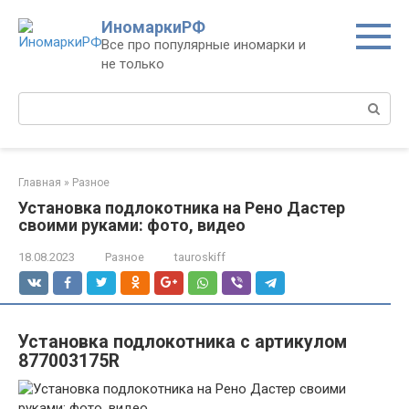
Перейти
ИномаркиРФ
к
Все про популярные иномарки и
контенту
не только
Поиск:
Главная
»
Разное
Установка подлокотника на Рено Дастер
своими руками: фото, видео
18.08.2023
Разное
tauroskiff
Установка подлокотника с артикулом
877003175R