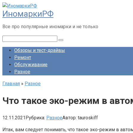
Перейти
ИномаркиРФ
к
контенту
Все про популярные иномарки и не только
Поиск:
Обзоры и тест-драйвы
Ремонт
Обслуживание
Разное
Главная
»
Разное
Что такое эко-режим в авто
12.11.2021
Рубрика:
Разное
Автор:
tauroskiff
Итак, вам следует понимать, что такое эко-режим в авто