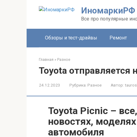
Перейти
ИномаркиРФ
к
контенту
Все про популярные ино
Обзоры и тест-драйвы
Ремонт
Главная
»
Разное
Toyota отправляется н
24.12.2023
Рубрика:
Разное
Автор:
tauros
Toyota Picnic – все
новостях, моделях
автомобиля