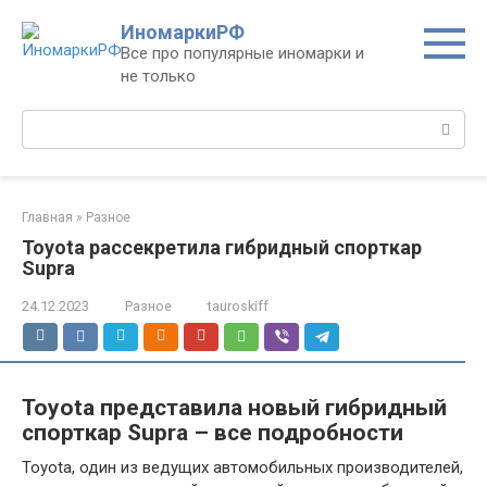
Перейти
ИномаркиРФ
к
Все про популярные иномарки и
контенту
не только
Поиск:
Главная
»
Разное
Toyota рассекретила гибридный спорткар
Supra
24.12.2023
Разное
tauroskiff
Toyota представила новый гибридный
спорткар Supra – все подробности
Toyota, один из ведущих автомобильных производителей,