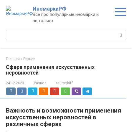
Перейти
ИномаркиРФ
к
Все про популярные иномарки и
контенту
не только
Поиск:
Главная
»
Разное
Сфера применения искусственных
неровностей
24.12.2023
Разное
tauroskiff
Важность и возможности применения
искусственных неровностей в
различных сферах