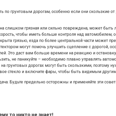
ь по грунтовым дорогам, особенно если они скользкие от
она слишком грязная или сильно повреждена, может быть л
орость, чтобы иметь больше контроля над автомобилем, о
окрыта грязью, езда по более центральной части может пр
ектором могут помочь улучшить сцепление с дорогой, осо
. Это даст вам больше времени на реакцию и остановку, 
ьзить, не паникуйте – необходимо плавно управлять автом
ы на грунтовых дорогах могут быть скользкими, поэтому ну
вое стекло и включите фары, чтобы быть видимым другим
адача. Будьте предельно осторожны и применяйте эти сове
му то никто не знает!