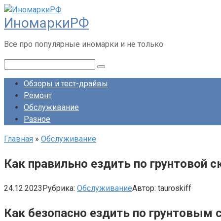
Перейти
ИномаркиРФ
к
контенту
Все про популярные иномарки и не только
Поиск:
Обзоры и тест-драйвы
Ремонт
Обслуживание
Разное
Главная
»
Обслуживание
Как правильно ездить по грунтовой с
24.12.2023
Рубрика:
Обслуживание
Автор:
tauroskiff
Как безопасно ездить по грунтовым