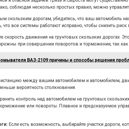
ой и опасной задачей. Грязь и сырость могут существенн
ако, соблюдая несколько простых правил, можно управлять
ым скользким дорогам, убедитесь, что ваш автомобиль на
, что все системы работают исправно, чтобы снизить риск 
ьте скорость движения на грунтовых скользких дорогах. Э
орожны при совершении поворотов и торможении, так как 
к омывателя ВАЗ-2109 причины и способы решения про
дистанцию между вашим автомобилем и автомобилем, дви
меньше вероятность столкновения.
ранить контроль над автомобилем на грунтовых скользких 
 торможение или повороты. Плавное и предсказуемое упр
оги:
Если есть возможность, выбирайте участки дороги, ко