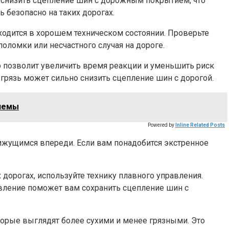
о снизить сцепление шин с дорожным покрытием, что
 безопасно на таких дорогах.
ходится в хорошем техническом состоянии. Проверьте
поломки или несчастного случая на дороге.
то позволит увеличить время реакции и уменьшить риск
грязь может сильно снизить сцепление шин с дорогой.
блемы
Powered by
Inline Related Posts
жущимся впереди. Если вам понадобится экстренное
дорогах, используйте технику плавного управления.
авление поможет вам сохранить сцепление шин с
торые выглядят более сухими и менее грязными. Это