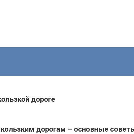
кользкой дороге
 скользким дорогам – основные совет