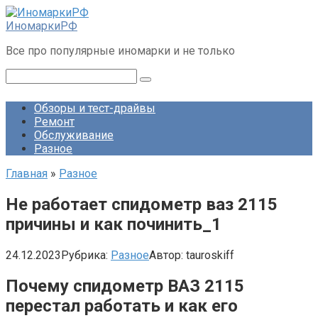
Перейти
к
ИномаркиРФ
контенту
Все про популярные иномарки и не только
Поиск:
Обзоры и тест-драйвы
Ремонт
Обслуживание
Разное
Главная
»
Разное
Не работает спидометр ваз 2115
причины и как починить_1
24.12.2023
Рубрика:
Разное
Автор:
tauroskiff
Почему спидометр ВАЗ 2115
перестал работать и как его